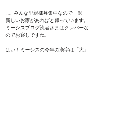
…。みんな里親様募集中なので　※
新しいお家があればと願っています。
ミーシスブログ読者さまはクレバーな
のでお察しですね。
はい！ミーシスの今年の漢字は「大」
に！決定
「大」きな愛でミーシスのねこたちを
いつもかわいがっていただいている
皆様にも感謝しながら…
本日はこのへんで…。
今日ももちろん、おやすみなさい×　
おやすみーしす〇でね☆