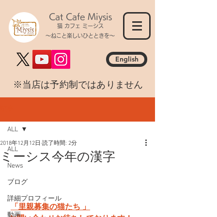
Cat Cafe Miysis
猫 カフェ ミーシス
～ねこと楽しいひとときを～
English
​※当店は予約制ではありません
記事
ALL
2018年12月12日
読了時間: 2分
ALL
ミーシス今年の漢字
News
ブログ
詳細プロフィール
「里親募集の猫たち 」
動画