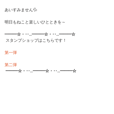
あいすみません💦
明日もねこと楽しいひとときを～
━━━☆・‥…━━━☆・‥…━━━☆
 スタンプショップはこちらです！
第一弾
第二弾
━━━☆・‥…━━━☆・‥…━━━☆
CatCafe Miysis 
mail: 
catcafemiysis@gmail.com
Web: 
http://www.cat-miysis.com/
Twitter: 
http://twitter.com/cat_miysis
━━━☆・‥…━━━☆・‥…━━━☆