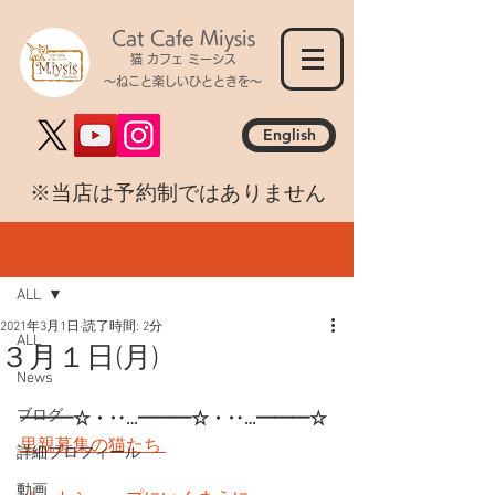
Cat Cafe Miysis
猫 カフェ ミーシス
～ねこと楽しいひとときを～
English
​※当店は予約制ではありません
記事
ALL
2021年3月1日
読了時間: 2分
ALL
３月１日(月)
News
ブログ
━━━☆・‥…━━━☆・‥…━━━☆
里親募集の猫たち 
詳細プロフィール
動画