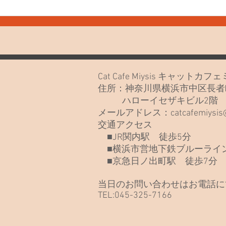
7月30日(木) お知らせや最近
7月
のねこたち
なさ
Cat Cafe Miysis キャット
住所：神奈川県横浜市中区長者町
ハローイセザキビル2
メールアドレス：
catcafemiysi
交通アクセス
■JR関内駅 徒歩5分
■横浜市営地下鉄ブルーライン
■京急日ノ出町駅 徒歩7分
当日のお問い合わせはお電話に
TEL:045-325-7166