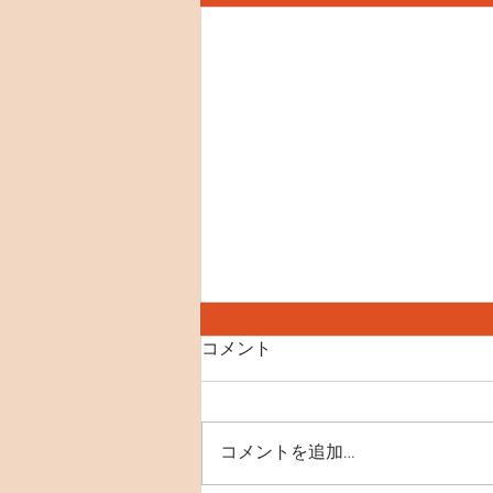
8月8日(土) 世界ねこの日
コメント
【SNS】 instagram X(Twitter)
YouTube 【おすすめ記事】 里親
募集の猫たち ペットショップに
コメントを追加…
いくまえに 初めてご来店をお考
えのお客様へ(お子様とのご利用