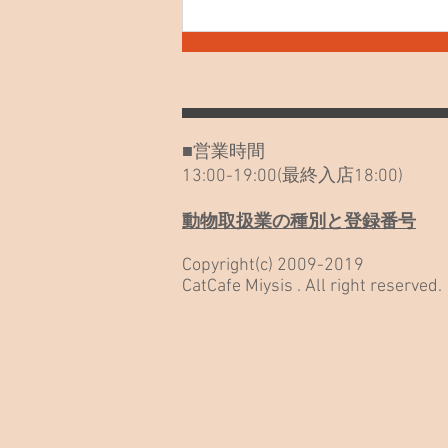
をご検討のお客様へ) ミーシス
SONG 聞いてみて！ ネコノート
始めました！ 外猫を見つけた、
保護したいと思われた方へ ポイ
ントカードのご利用について 26
年6月～土日祝日の営業時間が変
■営業時間
更になります 「野良だったんだ
13:00-19:00(最終入店18:00)
も
動物取扱業の種別と登録番号
Copyright(c) 2009-2019
CatCafe Miysis . All right reserved.