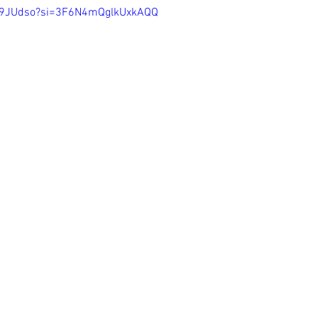
Ge9JUdso?si=3F6N4mQglkUxkAQQ