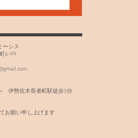
20日(月)久しぶりでごめん
い🙏
カフェミーシス
6-99
階
s@gmail.com
 伊勢佐木長者町駅徒歩3分
てお願い申し上げます