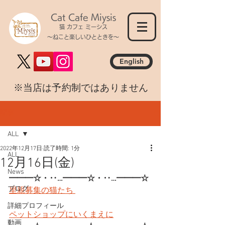
Cat Cafe Miysis
猫 カフェ ミーシス
～ねこと楽しいひとときを～
English
​※当店は予約制ではありません
記事
ALL
2022年12月17日
読了時間: 1分
ALL
12月16日(金)
News
━━━☆・‥…━━━☆・‥…━━━☆
ブログ
里親募集の猫たち 
詳細プロフィール
ペットショップにいくまえに
動画