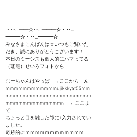
・‥…━━☆‥…━━━☆・‥…
━━━☆・‥…━━━☆
みなさまこんばんは☆いつもご覧いた
だき、誠にありがとうございます！
本日のミーシスも個人的にハマってる
（蒸籠）せいろフォトから
むーちゃんはやっぱ　→ここから　ん
mmmmmmmmmmmmujikkky6t55mm
mmmmmmmmmmmmmmmmmmmm
mmmmmmmmmmmmmn 　←ここま
で
ちょっと目を離した隙に↑入力されてい
ました。
奇跡的にｍｍｍｍｍｍｍｍｍｍｍｍ