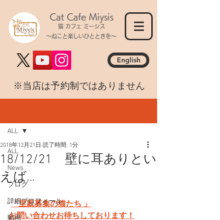
Cat Cafe Miysis
猫 カフェ ミーシス
～ねこと楽しいひとときを～
English
​※当店は予約制ではありません
記事
ALL
2018年12月21日
読了時間: 1分
ALL
18/12/21 壁に耳ありとい
News
えば…
ブログ
詳細プロフィール
「里親募集の猫たち 」
お問い合わせお待ちしております！
動画