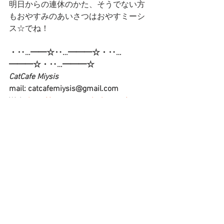
明日からの連休のかた、そうでない方
もおやすみのあいさつはおやすミーシ
ス☆でね！
・‥…━━☆‥…━━━☆・‥…
━━━☆・‥…━━━☆
CatCafe Miysis  
mail: catcafemiysis@gmail.com
Web: 
http://www.cat-miysis.com/
Twitter: 
http://twitter.com/cat_miysis
・‥…━━☆‥…━━━☆・‥…
━━━☆・‥…━━━☆
ブログ