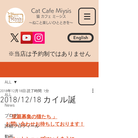
Cat Cafe Miysis
猫 カフェ ミーシス
～ねこと楽しいひとときを～
English
​※当店は予約制ではありません
記事
ALL
2018年12月18日
読了時間: 1分
ALL
2018/12/18 カイル誕
News
ブログ
「里親募集の猫たち 」
お問い合わせお待ちしております！
詳細プロフィール
動画