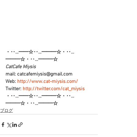
・‥…━━☆‥…━━━☆・‥…
━━━☆・‥…━━━☆
CatCafe Miysis  
mail: catcafemiysis@gmail.com
Web: 
http://www.cat-miysis.com/
Twitter: 
http://twitter.com/cat_miysis
・‥…━━☆‥…━━━☆・‥…
━━━☆・‥…━━━☆
ブログ