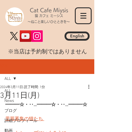
Cat Cafe Miysis
猫 カフェ ミーシス
～ねこと楽しいひとときを～
English
​※当店は予約制ではありません
記事
ALL
2024年3月11日
読了時間: 1分
ALL
3月11日(月)
News
━━━☆・‥…━━━☆・‥…━━━☆
ブログ
里親募集の猫たち 
詳細プロフィール
動画