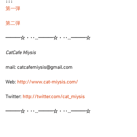
↓↓↓
第一弾
第二弾
━━━☆・‥…━━━☆・‥…━━━☆
CatCafe Miysis 
mail: catcafemiysis@gmail.com
Web: 
http://www.cat-miysis.com/
Twitter: 
http://twitter.com/cat_miysis
━━━☆・‥…━━━☆・‥…━━━☆