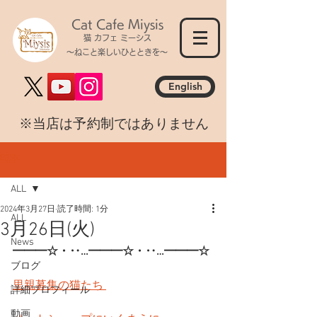
Cat Cafe Miysis
猫 カフェ ミーシス
～ねこと楽しいひとときを～
English
​※当店は予約制ではありません
記事
ALL
2024年3月27日
読了時間: 1分
ALL
3月26日(火)
News
━━━☆・‥…━━━☆・‥…━━━☆
ブログ
里親募集の猫たち 
詳細プロフィール
動画