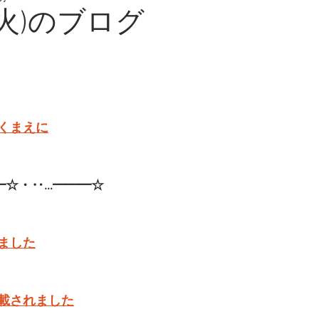
(火)のブログ
くまえに
━☆・‥…━━━☆
ました
載されました