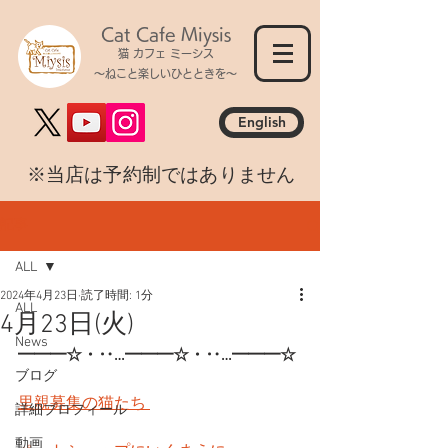
Cat Cafe Miysis
猫 カフェ ミーシス
～ねこと楽しいひとときを～
English
​※当店は予約制ではありません
記事
ALL
2024年4月23日
読了時間: 1分
ALL
4月23日(火)
News
━━━☆・‥…━━━☆・‥…━━━☆
ブログ
里親募集の猫たち 
詳細プロフィール
動画