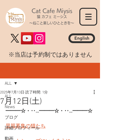
Cat Cafe Miysis
猫 カフェ ミーシス
～ねこと楽しいひとときを～
English
​※当店は予約制ではありません
記事
ALL
2025年7月13日
読了時間: 1分
ALL
7月12日(土)
News
━━━☆・‥…━━━☆・‥…━━━☆
ブログ
里親募集の猫たち
詳細プロフィール
動画