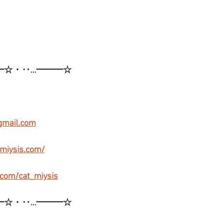
━☆・‥…━━━☆
gmail.com
-miysis.com/
r.com/cat_miysis
━☆・‥…━━━☆