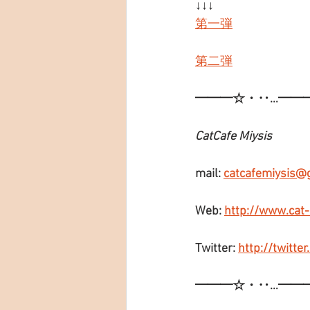
↓↓↓
第一弾
第二弾
━━━☆・‥…━━
CatCafe Miysis
mail: 
catcafemiysis@
Web: 
http://www.cat
Twitter: 
http://twitte
━━━☆・‥…━━