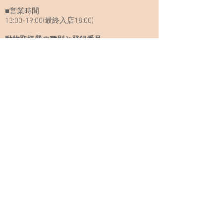
■営業時間
13:00-19:00(最終入店18:00)
動物取扱業の種別と登録番号
Copyright(c)
2009-2019
CatCafe Miysis . All right reserved.
Cat Cafe Miysis キャットカフェミーシス
住所：神奈川県横浜市中区長者町6-99
ハローイセザキビル2階
メールアドレス：
catcafemiysis@gmail.com
交通アクセス
■JR関内駅 徒歩5分
■横浜市営地下鉄ブルーライン 伊勢佐木長者町
駅徒歩3分
■京急日ノ出町駅 徒歩7分
当日のお問い合わせはお電話にてお願い申し上げま
す
TEL:
045-325-7166