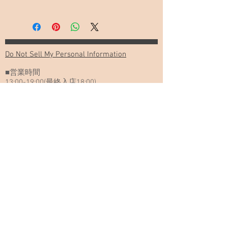
※発送及び受け取りは5月11日(月)より
順次行います
※ご利用開始日は2020年7月1日より1
年間（2021年6月30日）
※70分（サービスドリンク付き）をご
Do Not Sell My Personal Information
利用いただけます
■営業時間
※100分、130分、200分パックおよび
13:00-19:00(最終入店18:00)
フリータイムは差額のみお支払いただ
くことでご利用いただけます
動物取扱業の種別と登録番号
※チケット左側（大きい部分）は利用
時にお客様にお返しいたします
Copyright(c)
2009-2019
※チケット右側（小さい部分）の数字
CatCafe Miysis . All right reserved.
は実際の商品には記載されていません
Cat Cafe Miysis キャットカフェミーシス
住所：神奈川県横浜市中区長者町6-99
ハローイセザキビル2階
メールアドレス：
catcafemiysis@gmail.com
交通アクセス
■JR関内駅 徒歩5分
■横浜市営地下鉄ブルーライン 伊勢佐木長者町
駅徒歩3分
■京急日ノ出町駅 徒歩7分