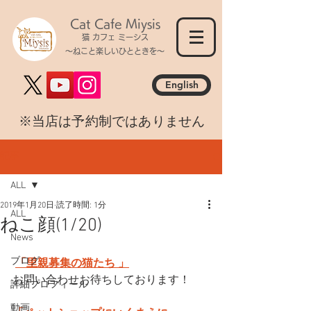
Cat Cafe Miysis
猫 カフェ ミーシス
～ねこと楽しいひとときを～
English
​※当店は予約制ではありません
記事
ALL
2019年1月20日
読了時間: 1分
ALL
ねこ顔(1/20)
News
ブログ
「里親募集の猫たち 」
お問い合わせお待ちしております！
詳細プロフィール
動画