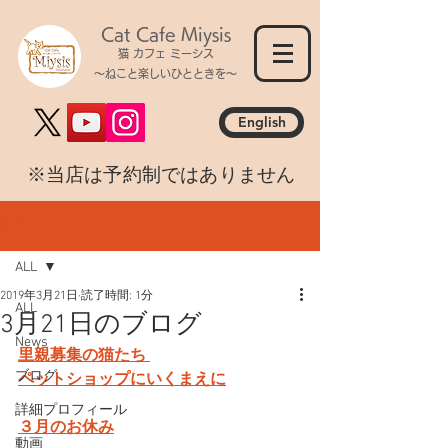
Cat Cafe Miysis
猫 カフェ ミーシス
～ねこと楽しいひとときを～
English
​※当店は予約制ではありません
記事
ALL
2019年3月21日
読了時間: 1分
ALL
3月21日のブログ
News
里親募集の猫たち 
ブログ
ペットショップにいくまえに
詳細プロフィール
３月のお休み
動画