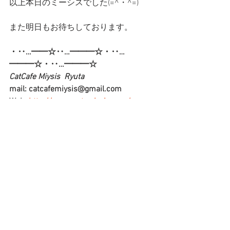
以上本日のミーシスでした(=^・^=)
また明日もお待ちしております。
・‥…━━☆‥…━━━☆・‥…
━━━☆・‥…━━━☆
CatCafe Miysis  Ryuta
mail: catcafemiysis@gmail.com
Web: 
http://www.cat-miysis.com/
Twitter: 
http://twitter.com/cat_miysis
・‥…━━☆‥…━━━☆・‥…
━━━☆・‥…━━━☆
ブログ