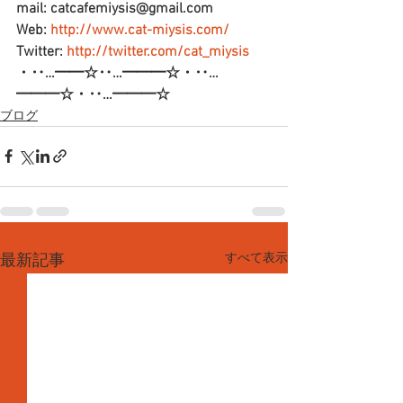
mail: catcafemiysis@gmail.com
Web: 
http://www.cat-miysis.com/
Twitter: 
http://twitter.com/cat_miysis
・‥…━━☆‥…━━━☆・‥…
━━━☆・‥…━━━☆
ブログ
すべて表示
最新記事