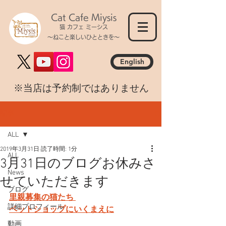
Cat Cafe Miysis
猫 カフェ ミーシス
～ねこと楽しいひとときを～
English
​※当店は予約制ではありません
記事
ALL
2019年3月31日
読了時間: 1分
ALL
3月31日のブログお休みさ
News
せていただきます
ブログ
里親募集の猫たち 
詳細プロフィール
ペットショップにいくまえに
動画