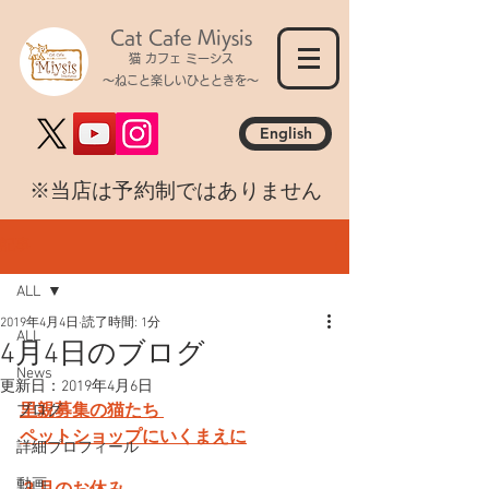
Cat Cafe Miysis
猫 カフェ ミーシス
～ねこと楽しいひとときを～
English
​※当店は予約制ではありません
記事
ALL
2019年4月4日
読了時間: 1分
ALL
4月4日のブログ
News
更新日：
2019年4月6日
里親募集の猫たち 
ブログ
ペットショップにいくまえに
詳細プロフィール
動画