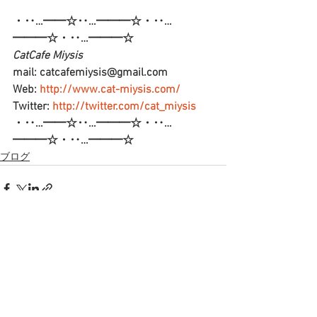
・‥…━━☆‥…━━━☆・‥…
━━━☆・‥…━━━☆
CatCafe Miysis 
mail: catcafemiysis@gmail.com
Web: 
http://www.cat-miysis.com/
Twitter: 
http://twitter.com/cat_miysis
・‥…━━☆‥…━━━☆・‥…
━━━☆・‥…━━━☆
ブログ
すべて表示
最新記事