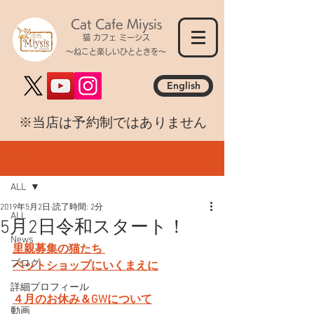
Cat Cafe Miysis
猫 カフェ ミーシス
～ねこと楽しいひとときを～
English
​※当店は予約制ではありません
記事
ALL
2019年5月2日
読了時間: 2分
ALL
5月2日令和スタート！
News
里親募集の猫たち 
ブログ
ペットショップにいくまえに
詳細プロフィール
４月のお休み＆GWについて
動画