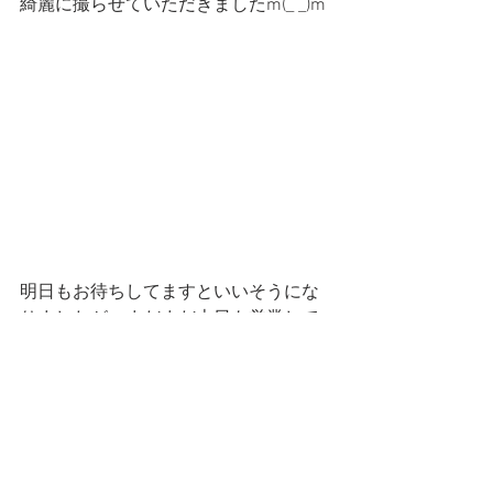
綺麗に撮らせていただきましたm(_ _)m
明日もお待ちしてますといいそうにな
りましたが、まだまだ本日も営業して
おります笑
今日も明日もよろしくお願いします！
━━━☆・‥…━━━☆・‥…━━━☆
CatCafe Miysis 
 Ryuta