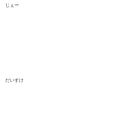
じぇー
だいすけ