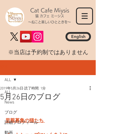
Cat Cafe Miysis
猫 カフェ ミーシス
～ねこと楽しいひとときを～
English
​※当店は予約制ではありません
記事
ALL
2019年5月26日
読了時間: 1分
ALL
5月26日のブログ
News
ブログ
里親募集の猫たち 
詳細プロフィール
動画