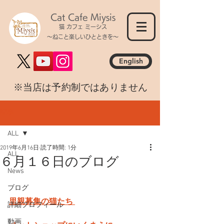
Cat Cafe Miysis
猫 カフェ ミーシス
～ねこと楽しいひとときを～
English
​※当店は予約制ではありません
記事
ALL
2019年6月16日
読了時間: 1分
ALL
６月１６日のブログ
News
ブログ
里親募集の猫たち 
詳細プロフィール
動画