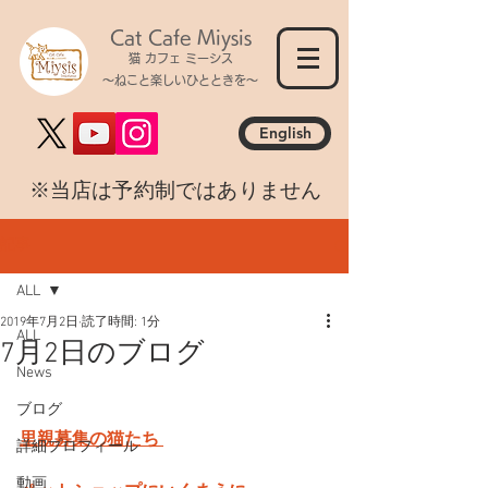
Cat Cafe Miysis
猫 カフェ ミーシス
～ねこと楽しいひとときを～
English
​※当店は予約制ではありません
記事
ALL
2019年7月2日
読了時間: 1分
ALL
7月2日のブログ
News
ブログ
里親募集の猫たち 
詳細プロフィール
動画