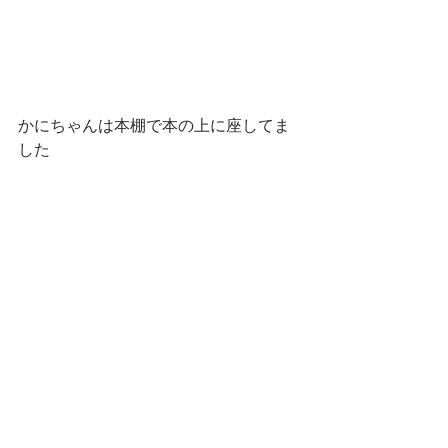
かにちゃんは本棚で本の上に座してま
した
寝たら漫画が夢にでてくるかも…？