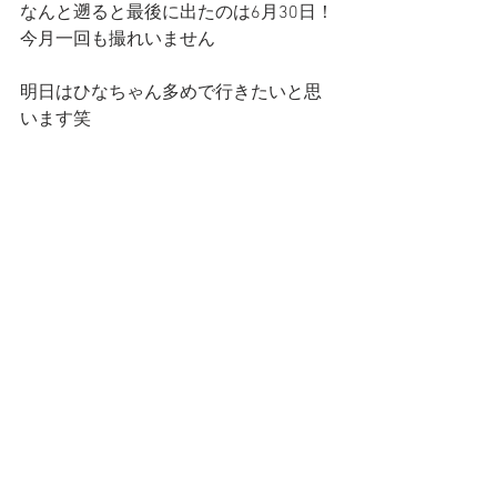
なんと遡ると最後に出たのは6月30日！
今月一回も撮れいません
明日はひなちゃん多めで行きたいと思
います笑
━━━☆・‥…━━━☆・‥…━━━☆
CatCafe Miysis 
 Ryuta
mail: 
catcafemiysis@gmail.com
Web: 
http://www.cat-miysis.com/
Twitter: 
http://twitter.com/cat_miysis
━━━☆・‥…━━━☆・‥…━━━☆
ブログ