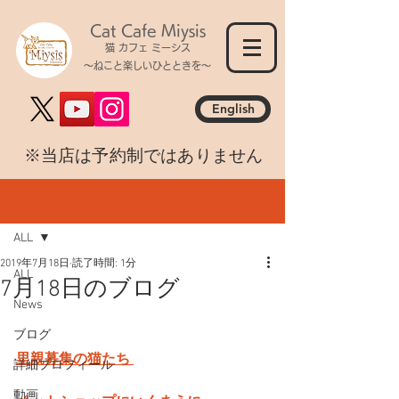
Cat Cafe Miysis
猫 カフェ ミーシス
～ねこと楽しいひとときを～
English
​※当店は予約制ではありません
記事
ALL
2019年7月18日
読了時間: 1分
ALL
7月18日のブログ
News
ブログ
里親募集の猫たち 
詳細プロフィール
動画