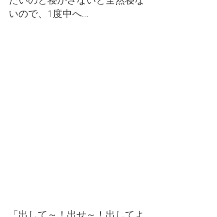
たいのと寝かさないと全然寝な
いので、1度中へ…
「出して～！出せ～！出してよ