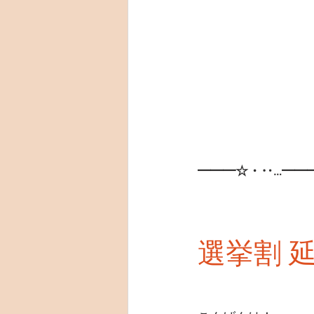
━━━☆・‥…━━
選挙割 