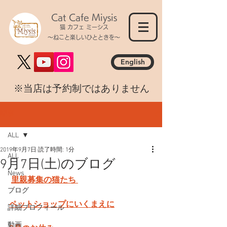
Cat Cafe Miysis
猫 カフェ ミーシス
～ねこと楽しいひとときを～
English
​※当店は予約制ではありません
記事
ALL
2019年9月7日
読了時間: 1分
ALL
9月7日(土)のブログ
News
里親募集の猫たち 
ブログ
ペットショップにいくまえに
詳細プロフィール
動画