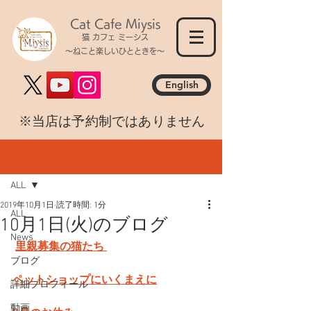
Cat Cafe Miysis
猫 カフェ ミーシス
～ねこと楽しいひとときを～
English
​※当店は予約制ではありません
記事
ALL
2019年10月1日
読了時間: 1分
ALL
10月1日(火)のブログ
News
里親募集の猫たち 
ブログ
ペットショップにいくまえに
詳細プロフィール
動画