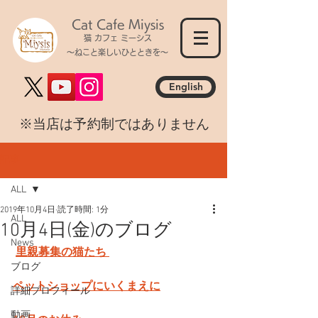
Cat Cafe Miysis
猫 カフェ ミーシス
～ねこと楽しいひとときを～
English
​※当店は予約制ではありません
記事
ALL
2019年10月4日
読了時間: 1分
ALL
10月4日(金)のブログ
News
里親募集の猫たち 
ブログ
ペットショップにいくまえに
詳細プロフィール
動画