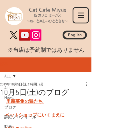
Cat Cafe Miysis
猫 カフェ ミーシス
～ねこと楽しいひとときを～
English
​※当店は予約制ではありません
記事
ALL
2019年10月5日
読了時間: 2分
ALL
10月5日(土)のブログ
News
里親募集の猫たち 
ブログ
ペットショップにいくまえに
詳細プロフィール
動画