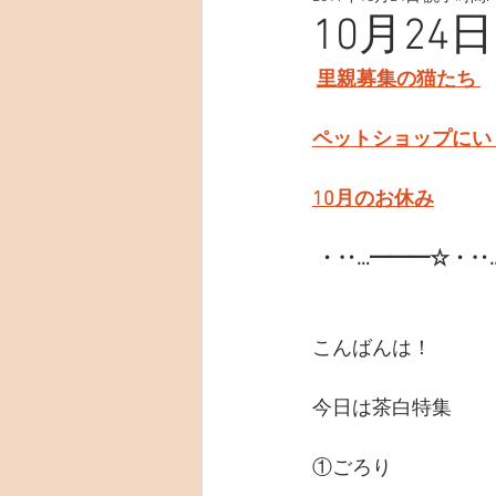
10月24
里親募集の猫たち 
ペットショップにい
10月のお休み
・‥…━━━☆・‥
こんばんは！
今日は茶白特集
①ごろり