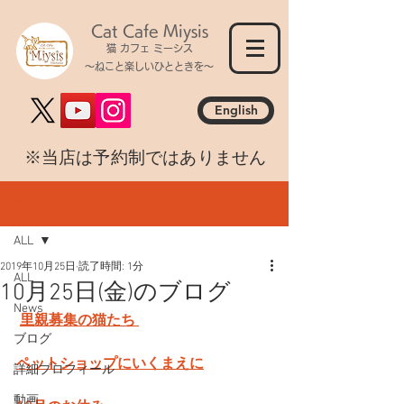
Cat Cafe Miysis
猫 カフェ ミーシス
～ねこと楽しいひとときを～
English
​※当店は予約制ではありません
記事
ALL
2019年10月25日
読了時間: 1分
ALL
10月25日(金)のブログ
News
里親募集の猫たち 
ブログ
ペットショップにいくまえに
詳細プロフィール
動画