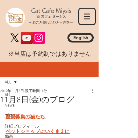
Cat Cafe Miysis
猫 カフェ ミーシス
～ねこと楽しいひとときを～
English
​※当店は予約制ではありません
記事
ALL
2019年11月8日
読了時間: 1分
ALL
11月8日(金)のブログ
News
ブログ
里親募集の猫たち 
詳細プロフィール
ペットショップにいくまえに
動画