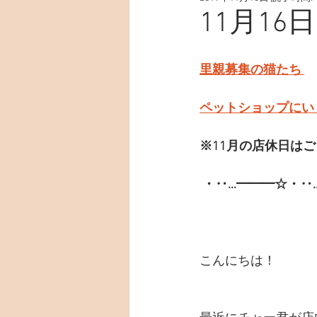
11月16
里親募集の猫たち 
ペットショップにい
※11月の店休日は
・‥…━━━☆・‥
こんにちは！