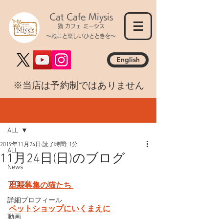
Cat Cafe Miysis
猫 カフェ ミーシス
～ねこと楽しいひとときを～
English
​※当店は予約制ではありません
記事
ALL
2019年11月24日
読了時間: 1分
ALL
11月24日(日)のブログ
News
ブログ
里親募集の猫たち 
詳細プロフィール
ペットショップにいくまえに
動画