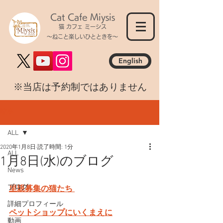
Cat Cafe Miysis
猫 カフェ ミーシス
～ねこと楽しいひとときを～
English
​※当店は予約制ではありません
記事
ALL
2020年1月8日
読了時間: 1分
ALL
1月8日(水)のブログ
News
ブログ
里親募集の猫たち 
詳細プロフィール
ペットショップにいくまえに
動画