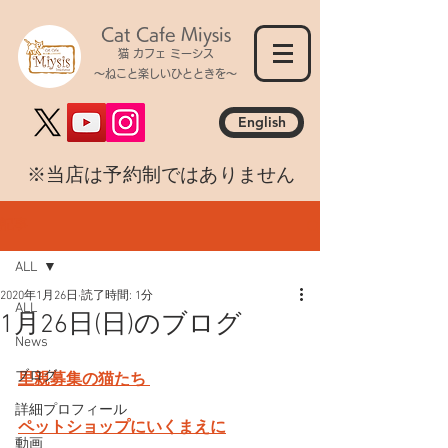
Cat Cafe Miysis
猫 カフェ ミーシス
～ねこと楽しいひとときを～
English
​※当店は予約制ではありません
記事
ALL
2020年1月26日
読了時間: 1分
ALL
1月26日(日)のブログ
News
ブログ
里親募集の猫たち 
詳細プロフィール
ペットショップにいくまえに
動画