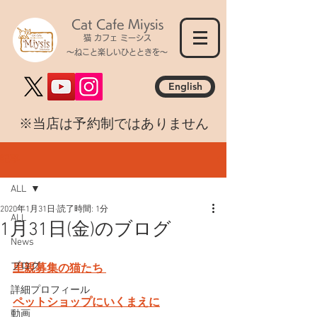
Cat Cafe Miysis
猫 カフェ ミーシス
～ねこと楽しいひとときを～
English
​※当店は予約制ではありません
記事
ALL
2020年1月31日
読了時間: 1分
ALL
1月31日(金)のブログ
News
ブログ
里親募集の猫たち 
詳細プロフィール
ペットショップにいくまえに
動画