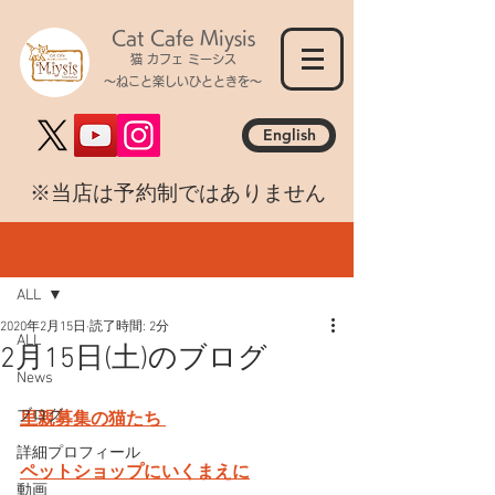
Cat Cafe Miysis
猫 カフェ ミーシス
～ねこと楽しいひとときを～
English
​※当店は予約制ではありません
記事
ALL
2020年2月15日
読了時間: 2分
ALL
2月15日(土)のブログ
News
ブログ
里親募集の猫たち 
詳細プロフィール
ペットショップにいくまえに
動画