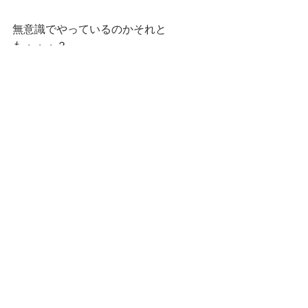
無意識でやっているのかそれと
も・・・？
━━━☆・‥…━━━☆・‥…━━━☆
スタンプショップはこちらです！
第一弾
第二弾
━━━☆・‥…━━━☆・‥…━━━☆
CatCafe Miysis 
mail: 
catcafemiysis@gmail.com
Web: 
http://www.cat-miysis.com/
Twitter: 
http://twitter.com/cat_miysis
━━━☆・‥…━━━☆・‥…━━━☆