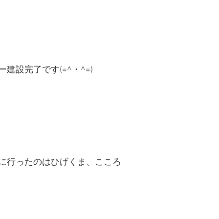
建設完了です(=^・^=)
に行ったのはひげくま、こころ