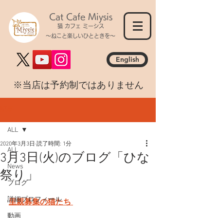
Cat Cafe Miysis
猫 カフェ ミーシス
～ねこと楽しいひとときを～
English
​※当店は予約制ではありません
記事
ALL
2020年3月3日
読了時間: 1分
ALL
3月3日(火)のブログ「ひな
News
祭り」
ブログ
詳細プロフィール
里親募集の猫たち 
動画