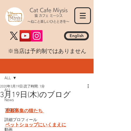
Cat Cafe Miysis
猫 カフェ ミーシス
～ねこと楽しいひとときを～
English
​※当店は予約制ではありません
記事
ALL
2020年3月19日
読了時間: 1分
ALL
3月19日(木)のブログ
News
ブログ
里親募集の猫たち 
詳細プロフィール
ペットショップにいくまえに
動画