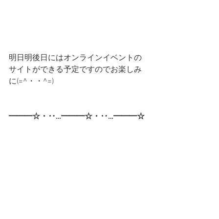
明日明後日にはオンラインイベントの
サイトができる予定ですのでお楽しみ
に(=^・・^=)
━━━☆・‥…━━━☆・‥…━━━☆
 スタンプショップはこちらです！
第一弾
第二弾
━━━☆・‥…━━━☆・‥…━━━☆
CatCafe Miysis 
mail: 
catcafemiysis@gmail.com