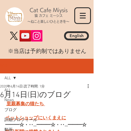
Cat Cafe Miysis
猫 カフェ ミーシス
～ねこと楽しいひとときを～
English
​※当店は予約制ではありません
記事
ALL
2020年6月14日
読了時間: 1分
ALL
6月14日(日)のブログ
News
里親募集の猫たち 
ブログ
ペットショップにいくまえに
詳細プロフィール
━━━☆・‥…━━━☆・‥…━━━☆
動画