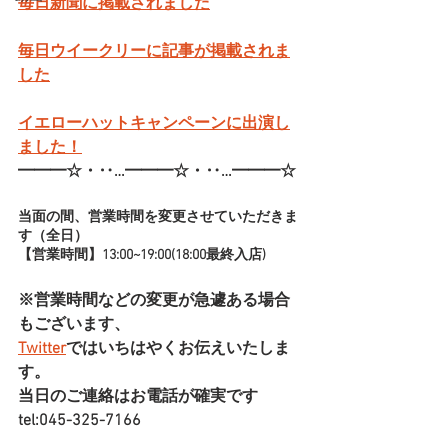
毎日新聞に掲載されました
毎日ウイークリーに記事が掲載されま
した
イエローハットキャンペーンに出演し
ました！
━━━☆・‥…━━━☆・‥…━━━☆
当面の間、営業時間を変更させていただきま
す（全日）
【営業時間】13:00~19:00(18:00最終入店)
※営業時間などの変更が急遽ある場合
もございます、
Twitter
ではいちはやくお伝えいたしま
す。
当日のご連絡はお電話が確実です
tel:045-325-7166