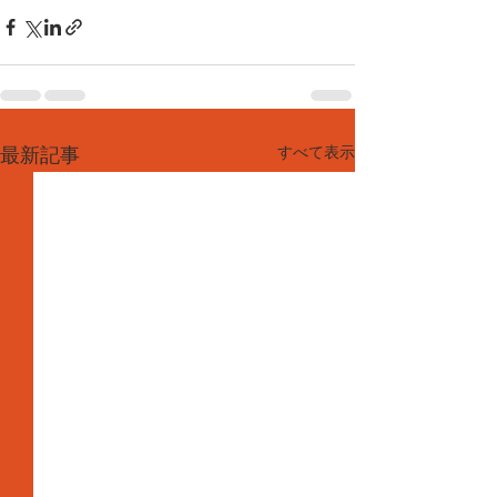
すべて表示
最新記事