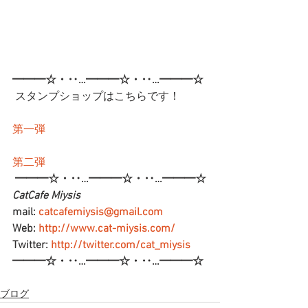
━━━☆・‥…━━━☆・‥…━━━☆
 スタンプショップはこちらです！
第一弾
第二弾
━━━☆・‥…━━━☆・‥…━━━☆
CatCafe Miysis 
mail: 
catcafemiysis@gmail.com
Web: 
http://www.cat-miysis.com/
Twitter: 
http://twitter.com/cat_miysis
━━━☆・‥…━━━☆・‥…━━━☆
ブログ