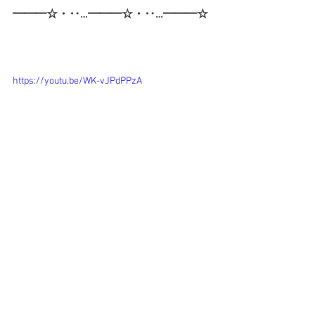
━━━☆・‥…━━━☆・‥…━━━☆
https://youtu.be/WK-vJPdPPzA