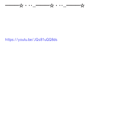
━━━☆・‥…━━━☆・‥…━━━☆
https://youtu.be/JQs81uQQ8ds