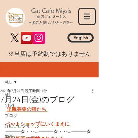
Cat Cafe Miysis
猫 カフェ ミーシス
～ねこと楽しいひとときを～
English
​※当店は予約制ではありません
記事
ALL
2020年7月24日
読了時間: 1分
ALL
7月24日(金)のブログ
News
里親募集の猫たち 
ブログ
ペットショップにいくまえに
詳細プロフィール
━━━☆・‥…━━━☆・‥…━━━☆
動画