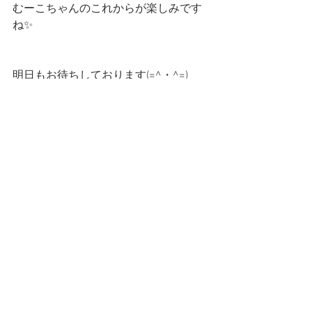
むーこちゃんのこれからが楽しみです
ね✨
明日もお待ちしております(=^・^=)
━━━☆・‥…━━━☆・‥…━━━☆
 スタンプショップはこちらです！
第一弾
第二弾
━━━☆・‥…━━━☆・‥…━━━☆
CatCafe Miysis 
mail: 
catcafemiysis@gmail.com
Web: 
http://www.cat-miysis.com/