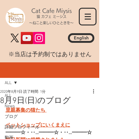
Cat Cafe Miysis
猫 カフェ ミーシス
～ねこと楽しいひとときを～
English
​※当店は予約制ではありません
記事
ALL
2020年8月9日
読了時間: 1分
ALL
8月9日(日)のブログ
News
里親募集の猫たち 
ブログ
ペットショップにいくまえに
詳細プロフィール
━━━☆・‥…━━━☆・‥…━━━☆
動画