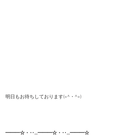
明日もお待ちしております(=^・^=)
━━━☆・‥…━━━☆・‥…━━━☆