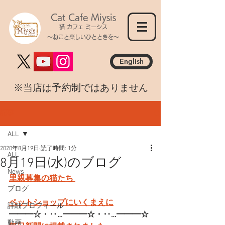
Cat Cafe Miysis
猫 カフェ ミーシス
～ねこと楽しいひとときを～
English
​※当店は予約制ではありません
記事
ALL
2020年8月19日
読了時間: 1分
ALL
8月19日(水)のブログ
News
里親募集の猫たち 
ブログ
ペットショップにいくまえに
詳細プロフィール
━━━☆・‥…━━━☆・‥…━━━☆
動画