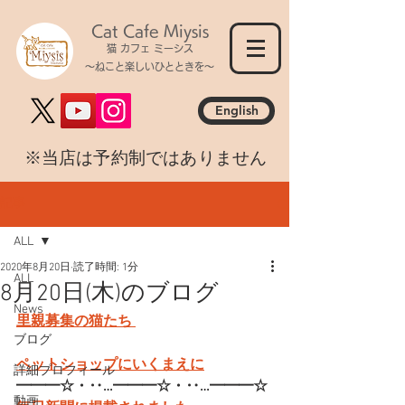
Cat Cafe Miysis
猫 カフェ ミーシス
～ねこと楽しいひとときを～
English
​※当店は予約制ではありません
記事
ALL
2020年8月20日
読了時間: 1分
ALL
8月20日(木)のブログ
News
里親募集の猫たち 
ブログ
ペットショップにいくまえに
詳細プロフィール
━━━☆・‥…━━━☆・‥…━━━☆
動画