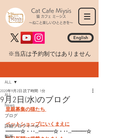
Cat Cafe Miysis
猫 カフェ ミーシス
～ねこと楽しいひとときを～
English
​※当店は予約制ではありません
記事
ALL
2020年9月2日
読了時間: 1分
ALL
9月2日(水)のブログ
News
里親募集の猫たち 
ブログ
ペットショップにいくまえに
詳細プロフィール
━━━☆・‥…━━━☆・‥…━━━☆
動画