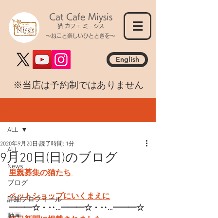
Cat Cafe Miysis
猫 カフェ ミーシス
～ねこと楽しいひとときを～
English
​※当店は予約制ではありません
記事
ALL
2020年9月20日
読了時間: 1分
ALL
9月20日(日)のブログ
News
里親募集の猫たち 
ブログ
ペットショップにいくまえに
詳細プロフィール
━━━☆・‥…━━━☆・‥…━━━☆
動画