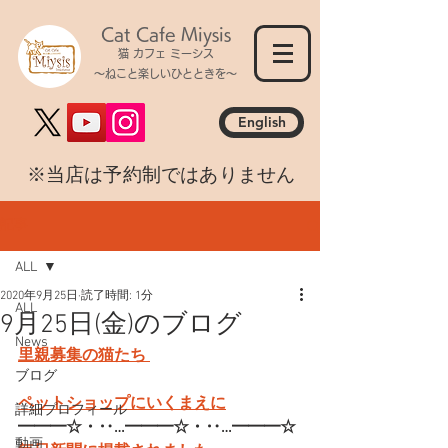
Cat Cafe Miysis
猫 カフェ ミーシス
～ねこと楽しいひとときを～
English
​※当店は予約制ではありません
記事
ALL
2020年9月25日
読了時間: 1分
ALL
9月25日(金)のブログ
News
里親募集の猫たち 
ブログ
ペットショップにいくまえに
詳細プロフィール
━━━☆・‥…━━━☆・‥…━━━☆
動画