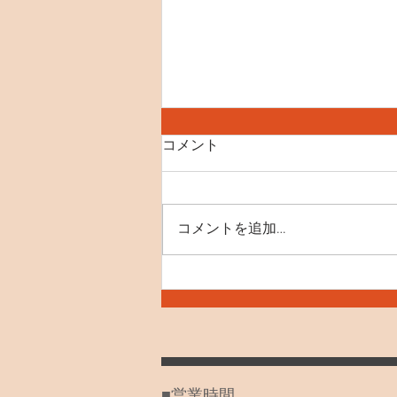
8月8日(土) 世界ねこの日
コメント
【SNS】 instagram X(Twitter)
YouTube 【おすすめ記事】 里親
募集の猫たち ペットショップに
コメントを追加…
いくまえに 初めてご来店をお考
えのお客様へ(お子様とのご利用
をご検討のお客様へ) ミーシス
SONG 聞いてみて！ ネコノート
始めました！ 外猫を見つけた、
保護したいと思われた方へ ポイ
ントカードのご利用について 26
年6月～土日祝日の営業時間が変
■営業時間