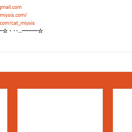
gmail.com
-miysis.com/
r.com/cat_miysis
━☆・‥…━━━☆