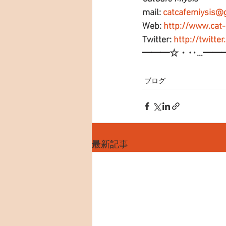
mail: 
catcafemiysis@
Web: 
http://www.cat
Twitter: 
http://twitte
━━━☆・‥…━━
ブログ
最新記事